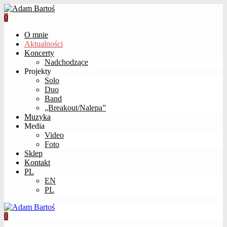
0
O mnie
Aktualności
Koncerty
Nadchodzące
Projekty
Solo
Duo
Band
„Breakout/Nalepa”
Muzyka
Media
Video
Foto
Sklep
Kontakt
PL
EN
PL
0