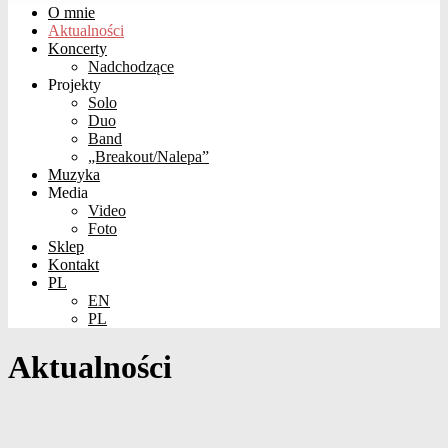
O mnie
Aktualności
Koncerty
Nadchodzące
Projekty
Solo
Duo
Band
„Breakout/Nalepa”
Muzyka
Media
Video
Foto
Sklep
Kontakt
PL
EN
PL
Aktualności