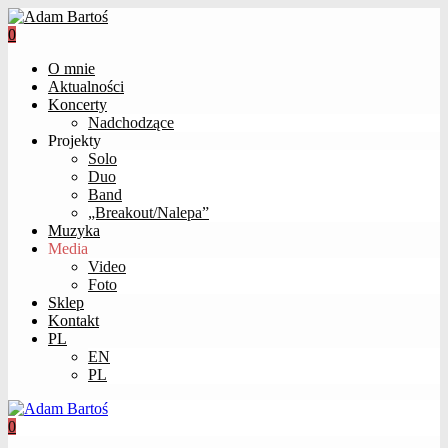
0
O mnie
Aktualności
Koncerty
Nadchodzące
Projekty
Solo
Duo
Band
„Breakout/Nalepa”
Muzyka
Media
Video
Foto
Sklep
Kontakt
PL
EN
PL
0