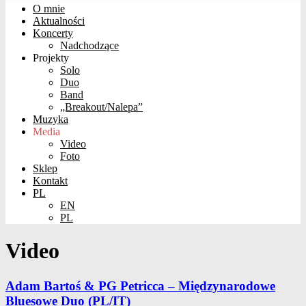
O mnie
Aktualności
Koncerty
Nadchodzące
Projekty
Solo
Duo
Band
„Breakout/Nalepa”
Muzyka
Media
Video
Foto
Sklep
Kontakt
PL
EN
PL
Video
Adam Bartoś & PG Petricca – Międzynarodowe
Bluesowe Duo (PL/IT)