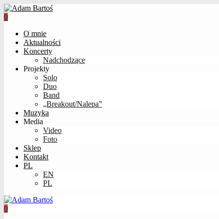
0
O mnie
Aktualności
Koncerty
Nadchodzące
Projekty
Solo
Duo
Band
„Breakout/Nalepa”
Muzyka
Media
Video
Foto
Sklep
Kontakt
PL
EN
PL
0