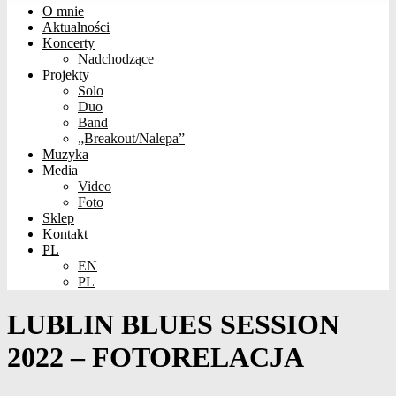
O mnie
Aktualności
Koncerty
Nadchodzące
Projekty
Solo
Duo
Band
„Breakout/Nalepa”
Muzyka
Media
Video
Foto
Sklep
Kontakt
PL
EN
PL
LUBLIN BLUES SESSION
2022 – FOTORELACJA