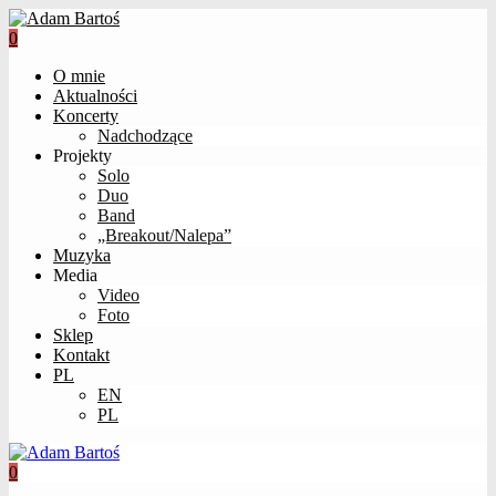
0
O mnie
Aktualności
Koncerty
Nadchodzące
Projekty
Solo
Duo
Band
„Breakout/Nalepa”
Muzyka
Media
Video
Foto
Sklep
Kontakt
PL
EN
PL
0