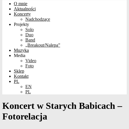
O mnie
Aktualności
Koncerty
Nadchodzące
Projekty
Solo
Duo
Band
„Breakout/Nalepa”
Muzyka
Media
Video
Foto
Sklep
Kontakt
PL
EN
PL
Koncert w Starych Babicach –
Fotorelacja