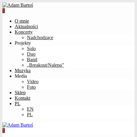
0
O mnie
Aktualności
Koncerty
Nadchodzące
Projekty
Solo
Duo
Band
„Breakout/Nalepa”
Muzyka
Media
Video
Foto
Sklep
Kontakt
PL
EN
PL
0