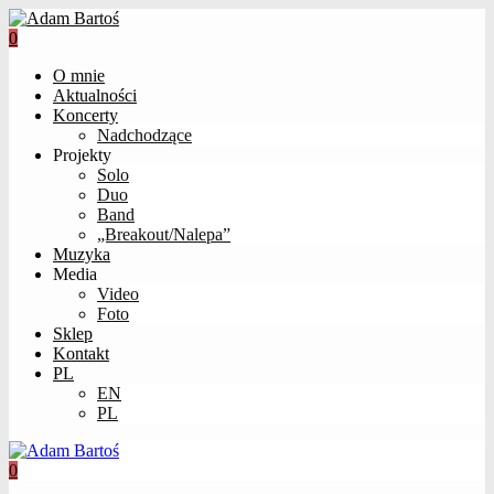
0
O mnie
Aktualności
Koncerty
Nadchodzące
Projekty
Solo
Duo
Band
„Breakout/Nalepa”
Muzyka
Media
Video
Foto
Sklep
Kontakt
PL
EN
PL
0