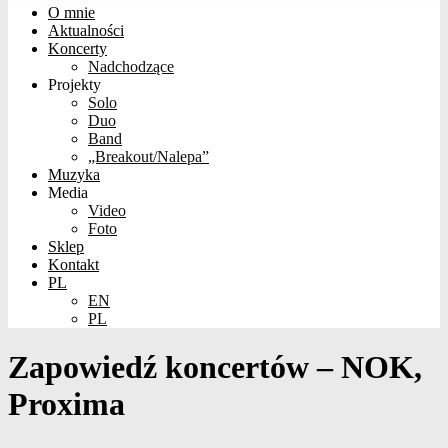
O mnie
Aktualności
Koncerty
Nadchodzące
Projekty
Solo
Duo
Band
„Breakout/Nalepa”
Muzyka
Media
Video
Foto
Sklep
Kontakt
PL
EN
PL
Zapowiedź koncertów – NOK,
Proxima