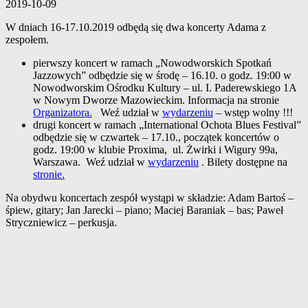
2019-10-09
W dniach 16-17.10.2019 odbędą się dwa koncerty Adama z
zespołem.
pierwszy koncert w ramach „Nowodworskich Spotkań
Jazzowych” odbędzie się w środę – 16.10. o godz. 19:00 w
Nowodworskim Ośrodku Kultury – ul. I. Paderewskiego 1A
w Nowym Dworze Mazowieckim. Informacja na stronie
Organizatora.
Weź udział w
wydarzeniu
– wstęp wolny !!!
drugi koncert w ramach „International Ochota Blues Festival”
odbędzie się w czwartek – 17.10., początek koncertów o
godz. 19:00 w klubie Proxima,
ul. Żwirki i Wigury 99a,
Warszawa
. Weź udział w
wydarzeniu
. Bilety dostępne na
stronie.
Na obydwu koncertach zespół wystąpi w składzie: Adam Bartoś –
śpiew, gitary; Jan Jarecki – piano; Maciej Baraniak – bas; Paweł
Stryczniewicz – perkusja.