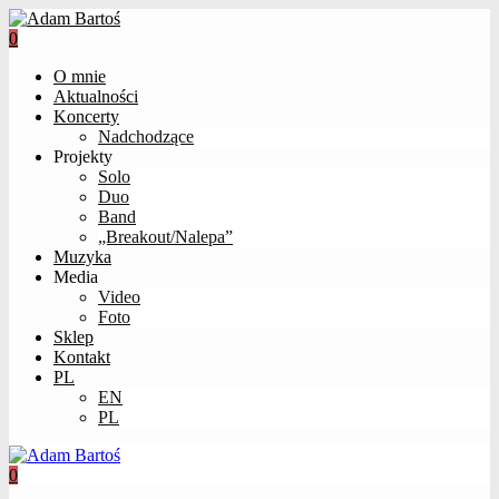
0
O mnie
Aktualności
Koncerty
Nadchodzące
Projekty
Solo
Duo
Band
„Breakout/Nalepa”
Muzyka
Media
Video
Foto
Sklep
Kontakt
PL
EN
PL
0