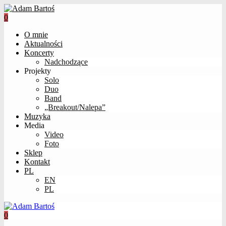
0
O mnie
Aktualności
Koncerty
Nadchodzące
Projekty
Solo
Duo
Band
„Breakout/Nalepa”
Muzyka
Media
Video
Foto
Sklep
Kontakt
PL
EN
PL
0