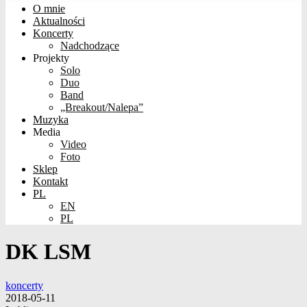
O mnie
Aktualności
Koncerty
Nadchodzące
Projekty
Solo
Duo
Band
„Breakout/Nalepa”
Muzyka
Media
Video
Foto
Sklep
Kontakt
PL
EN
PL
DK LSM
koncerty
2018-05-11